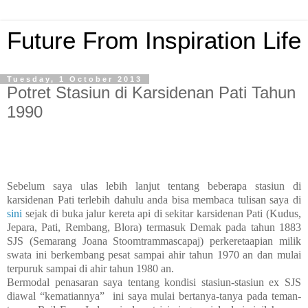
Future From Inspiration Life
Tuesday, 1 October 2013
Potret Stasiun di Karsidenan Pati Tahun
1990
Sebelum saya ulas lebih lanjut tentang beberapa stasiun di
karsidenan Pati terlebih dahulu anda bisa membaca tulisan saya di
sini
sejak di buka jalur kereta api di sekitar karsidenan Pati (Kudus,
Jepara, Pati, Rembang, Blora) termasuk Demak pada tahun 1883
SJS (Semarang Joana Stoomtrammascapaj) perkeretaapian milik
swata ini berkembang pesat sampai ahir tahun 1970 an dan mulai
terpuruk sampai di ahir tahun 1980 an.
Bermodal penasaran saya tentang kondisi stasiun-stasiun ex SJS
diawal “kematiannya”
ini saya mulai bertanya-tanya pada teman-