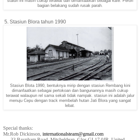
staiun ini masih cukup terawat dan dimanfaatkan sebagai kafe. Peron
bagian belakang sudah rusak parah.
5. Stasiun Blora tahun 1990
Stasiun Blota 1990, bentuknya mirip dengan stasiun Rembang kini
dimanfaatkan sebagai pertokoan dan bangunannya masih cukup
terawat walaupun rel sama sekali tidak nampak. stasiun ini adalah jalur
menuju Cepu dengan track membelah hutan Jati Blora yang sangat
lebat.
Special thanks:
Mr.Rob Dickinson,
internationalsteam@gmail.com
33,Baynham Road, Mitcheldean, Glos GL17 0JR, United