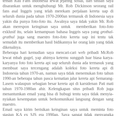
teman Rail Fans Indonesia lewat jejaring sosial, dari sinilah saya
disarankan untuk menghubungi Mr. Rob Dickinson seorang rail
fans asal Inggris yang telah merekam perjalaan kereta uap di
seluruh dunia pada tahun 1970-2000an termasuk di Indonesia saya
yakin dia punya foto-foto itu. Awalnya saya tidak yakin Mr. Rob
akan merespon keinginan saya untuk
memberikan foto-foto
exklusif itu, selain kemampuan bahasa Inggris saya yang
grothal-
grathul
juga sang maestro foto-foto kereta uap ini tentu tak
semudah itu memberikan hasil bidikannya ke orang lain yang tidak
dikenalnya.
Beberapa hari kemudian saya mencari-cari web pribadi Mr.Rob
lewat mbah gugel, yap ahirnya ketemu sungguh luar biasa karya-
karyanya foto foto kereta api uap seluruh dunia ada termasuk yang
membuat saya tercengang adalah koleksi foto kereta api di
Indonesia tahun 1970-an, namun saya tidak menemukan foto tahun
1990-an beberapa tahun pasca kematian jalur kereta api Semarang-
Lasem walaupun sebagian besar kereta api di karsidenan Pati mati
tahun 1970-1980an ahir. Kelengkapan situs pribadi Rob juga
menantumkan email yang bisa di hubugi tentu saya tidak menyia-
nyiakan kesempatan untuk berkomunikasi langsung dengan sang
maestro.
Email saya kirim berisikan keinginan saya untuk meminta foto
stasiun KA ex SJS era 1990an. Saya sangat tidak menyangka